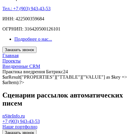
Тел.: +7 (903) 943-43-53
ИНН: 422500359684
ОГРНИП: 316420500126101
Подробнее о нас...
Заказать звонок
Главная
Проекты
Внедренные CRM
Практика внедрения Битрикс24
$arResult["PROPERTIES"]["TTABLE"]["VALUE"] as $key =>
$arItem):?>
Сценарии рассылок автоматических
писем
nSiteInfo.ru
+7 (903) 943-43-53
Наше портфолио
Заказать звонок