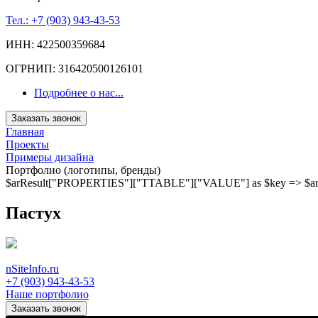
Тел.: +7 (903) 943-43-53
ИНН: 422500359684
ОГРНИП: 316420500126101
Подробнее о нас...
Заказать звонок
Главная
Проекты
Примеры дизайна
Портфолио (логотипы, бренды)
$arResult["PROPERTIES"]["TTABLE"]["VALUE"] as $key => $ar
Пастух
nSiteInfo.ru
+7 (903) 943-43-53
Наше портфолио
Заказать звонок