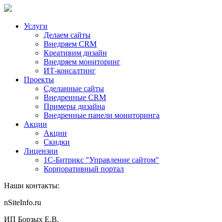
Услуги
Делаем сайты
Внедряем CRM
Креативим дизайн
Внедряем мониторинг
ИТ-консалтинг
Проекты
Сделанные сайты
Внедренные CRM
Примеры дизайна
Внедренные панели мониторинга
Акции
Акции
Скидки
Лицензии
1С-Битрикс "Управление сайтом"
Корпоративный портал
Наши контакты:
nSiteInfo.ru
ИП Борзых Е.В.