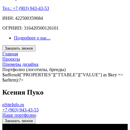
Тел.: +7 (903) 943-43-53
ИНН: 422500359684
ОГРНИП: 316420500126101
Подробнее о нас...
Заказать звонок
Главная
Проекты
Примеры дизайна
Портфолио (логотипы, бренды)
$arResult["PROPERTIES"]["TTABLE"]["VALUE"] as $key =>
$arItem):?>
Ксения Пуко
nSiteInfo.ru
+7 (903) 943-43-53
Наше портфолио
Заказать звонок
Коротко о нашей Компании