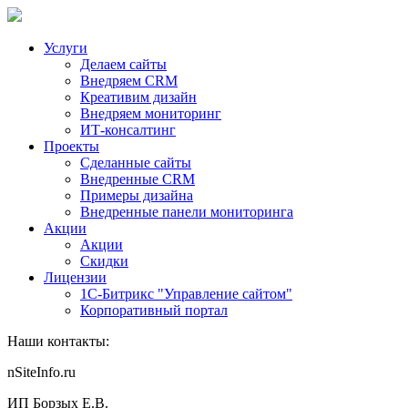
Услуги
Делаем сайты
Внедряем CRM
Креативим дизайн
Внедряем мониторинг
ИТ-консалтинг
Проекты
Сделанные сайты
Внедренные CRM
Примеры дизайна
Внедренные панели мониторинга
Акции
Акции
Скидки
Лицензии
1С-Битрикс "Управление сайтом"
Корпоративный портал
Наши контакты:
nSiteInfo.ru
ИП Борзых Е.В.