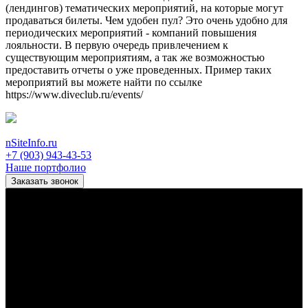
(лендингов) тематических мероприятий, на которые могут
продаваться билеты. Чем удобен пул? Это очень удобно для
периодических мероприятий - компаний повышения
лояльности. В первую очередь привлечением к
существующим мероприятиям, а так же возможностью
предоставить отчеты о уже проведенных. Пример таких
мероприятий вы можете найти по ссылке
https://www.diveclub.ru/events/
nSiteInfo.ru
+7 (903) 943-43-53
Наше портфолио
Заказать звонок
Коротко о нашей Компании
Компания – это в первую очередь люди-профессионалы.
Главным направлением развития на текущий момент выбрано
создание интернет-сайтов и ИТ продуктов на 1С-Битрикс.
Мы принципиально не держим офис, убежденно считаем что
это не нужный атрибут для современной компании.