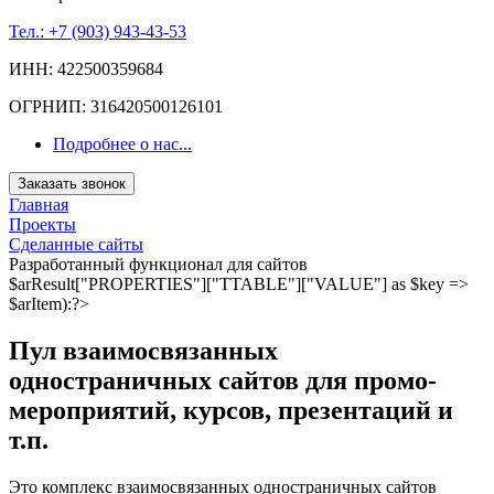
Тел.: +7 (903) 943-43-53
ИНН: 422500359684
ОГРНИП: 316420500126101
Подробнее о нас...
Заказать звонок
Главная
Проекты
Сделанные сайты
Разработанный функционал для сайтов
$arResult["PROPERTIES"]["TTABLE"]["VALUE"] as $key =>
$arItem):?>
Пул взаимосвязанных
одностраничных сайтов для промо-
мероприятий, курсов, презентаций и
т.п.
Это комплекс взаимосвязанных одностраничных сайтов